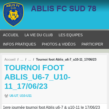
Panneau de gestion des cookies
ABLIS FC SUD 78
ACCUEIL
LA VIE DU CLUB
LES EQUIPES
INFOS PRATIQUES
PHOTOS & VIDÉOS
PARTICIPER
Accueil
Tournoi foot Ablis_u6-7_u10-11_17/06/23
TOURNOI FOOT
ABLIS_U6-7_U10-
11_17/06/23
U6-U7
U10-U11
1ere journée tournoi foot Ablis u6-7 & u10-11 le 17/06/23