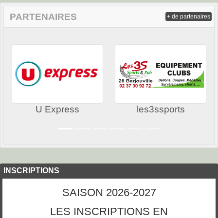
PARTENAIRES
+ de partenaires
Précedent
Sui
U Express
les3ssports
INSCRIPTIONS
SAISON 2026-2027
LES INSCRIPTIONS EN