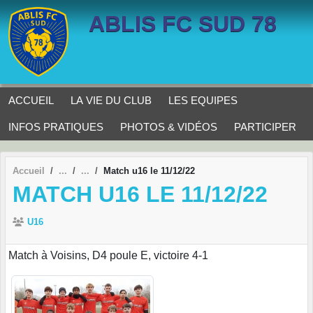
Panneau de gestion des cookies
ABLIS FC SUD 78
ACCUEIL
LA VIE DU CLUB
LES EQUIPES
INFOS PRATIQUES
PHOTOS & VIDÉOS
PARTICIPER
Accueil
Match u16 le 11/12/22
MATCH U16 LE 11/12/22
U16
Match à Voisins, D4 poule E, victoire 4-1