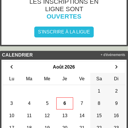
LES INSCRIPTIONS EN
LIGNE SONT
OUVERTES
S'INSCRIRE À LA LIGUE
CALENDRIER
+ d'évènements
Août 2026
Lu
Ma
Me
Je
Ve
Sa
Di
1
2
3
4
5
6
7
8
9
10
11
12
13
14
15
16
17
18
19
20
21
22
23