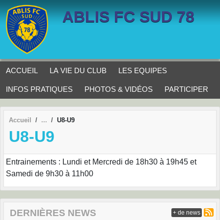
Panneau de gestion des cookies
ABLIS FC SUD 78
ACCUEIL
LA VIE DU CLUB
LES EQUIPES
INFOS PRATIQUES
PHOTOS & VIDÉOS
PARTICIPER
Accueil
U8-U9
U8-U9
Entrainements : Lundi et Mercredi de 18h30 à 19h45 et
Samedi de 9h30 à 11h00
DERNIÈRES NEWS
+ de news