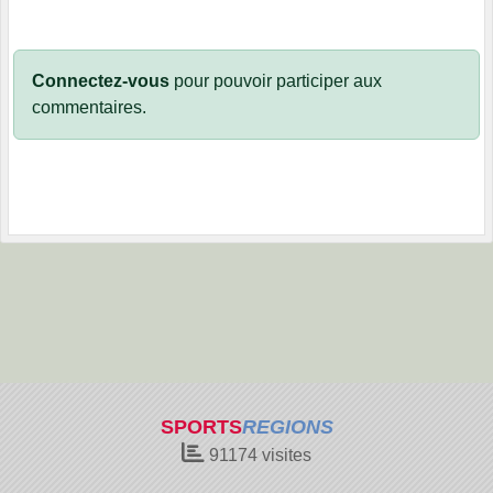
Connectez-vous
pour pouvoir participer aux
commentaires.
SPORTS
REGIONS
91174
visites