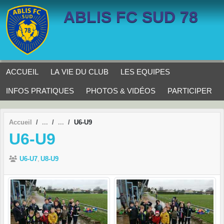
Panneau de gestion des cookies
ABLIS FC SUD 78
ACCUEIL
LA VIE DU CLUB
LES EQUIPES
INFOS PRATIQUES
PHOTOS & VIDÉOS
PARTICIPER
Accueil
U6-U9
U6-U9
U6-U7
U8-U9