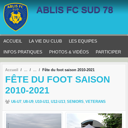
Panneau de gestion des cookies
ABLIS FC SUD 78
ACCUEIL
LA VIE DU CLUB
LES EQUIPES
INFOS PRATIQUES
PHOTOS & VIDÉOS
PARTICIPER
Accueil
Fête du foot saison 2010-2021
FÊTE DU FOOT SAISON
2010-2021
U6-U7
U8-U9
U10-U11
U12-U13
SENIORS
VETERANS