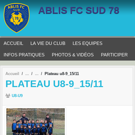
Panneau de gestion des cookies
ABLIS FC SUD 78
ACCUEIL
LA VIE DU CLUB
LES EQUIPES
INFOS PRATIQUES
PHOTOS & VIDÉOS
PARTICIPER
Accueil
Plateau u8-9_15/11
PLATEAU U8-9_15/11
U8-U9