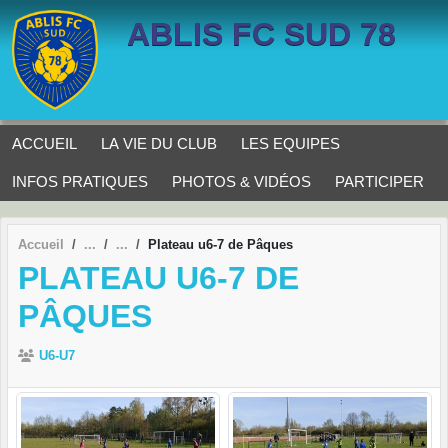
Panneau de gestion des cookies
ABLIS FC SUD 78
ACCUEIL
LA VIE DU CLUB
LES EQUIPES
INFOS PRATIQUES
PHOTOS & VIDÉOS
PARTICIPER
Accueil
Plateau u6-7 de Pâques
PLATEAU U6-7 DE
PÂQUES
U6-U7