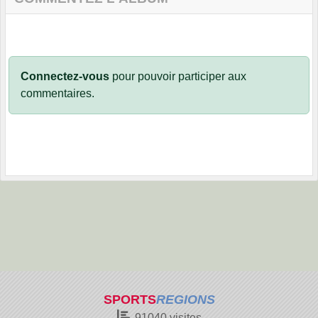
Connectez-vous
pour pouvoir participer aux
commentaires.
SPORTS
REGIONS
91040
visites