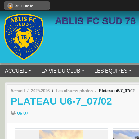
Panneau de gestion des cookies
Se connecter
ABLIS FC SUD 78
ACCUEIL
LA VIE DU CLUB
LES EQUIPES
Accueil
2025-2026
Les albums photos
Plateau u6-7_07/02
PLATEAU U6-7_07/02
U6-U7