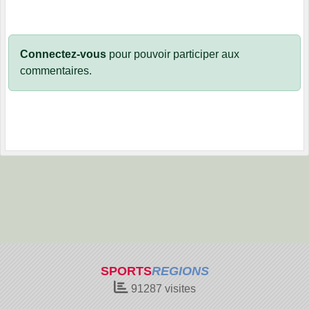
Connectez-vous
pour pouvoir participer aux
commentaires.
SPORTS
REGIONS
91287
visites