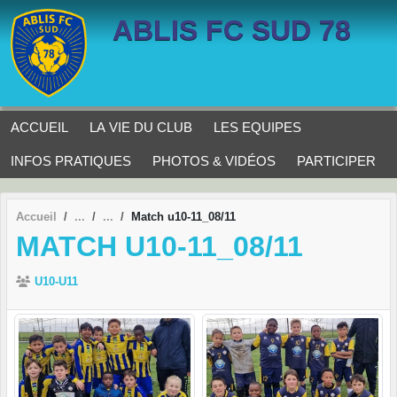
Panneau de gestion des cookies
ABLIS FC SUD 78
ACCUEIL
LA VIE DU CLUB
LES EQUIPES
INFOS PRATIQUES
PHOTOS & VIDÉOS
PARTICIPER
Accueil
Match u10-11_08/11
MATCH U10-11_08/11
U10-U11