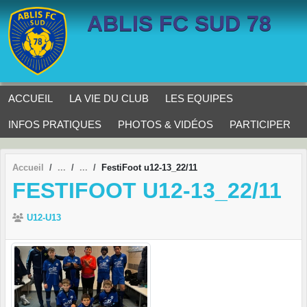
Panneau de gestion des cookies
ABLIS FC SUD 78
ACCUEIL
LA VIE DU CLUB
LES EQUIPES
INFOS PRATIQUES
PHOTOS & VIDÉOS
PARTICIPER
Accueil
FestiFoot u12-13_22/11
FESTIFOOT U12-13_22/11
U12-U13