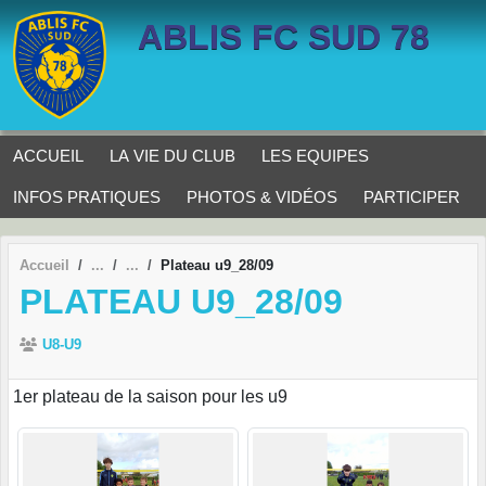
Panneau de gestion des cookies
ABLIS FC SUD 78
ACCUEIL
LA VIE DU CLUB
LES EQUIPES
INFOS PRATIQUES
PHOTOS & VIDÉOS
PARTICIPER
Accueil
Plateau u9_28/09
PLATEAU U9_28/09
U8-U9
1er plateau de la saison pour les u9