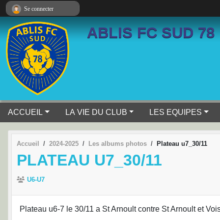
Panneau de gestion des cookies
Se connecter
ABLIS FC SUD 78
ACCUEIL
LA VIE DU CLUB
LES EQUIPES
Accueil
2024-2025
Les albums photos
Plateau u7_30/11
PLATEAU U7_30/11
U6-U7
Plateau u6-7 le 30/11 a St Arnoult contre St Arnoult et Voi