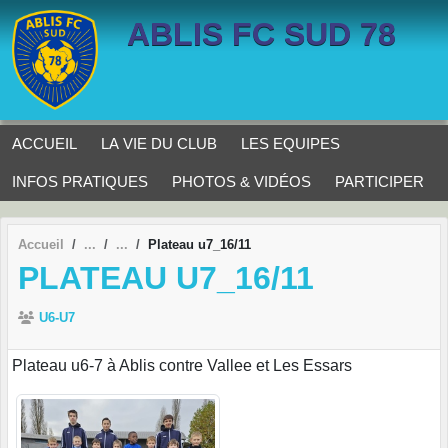
Panneau de gestion des cookies
ABLIS FC SUD 78
ACCUEIL
LA VIE DU CLUB
LES EQUIPES
INFOS PRATIQUES
PHOTOS & VIDÉOS
PARTICIPER
Accueil
Plateau u7_16/11
PLATEAU U7_16/11
U6-U7
Plateau u6-7 à Ablis contre Vallee et Les Essars