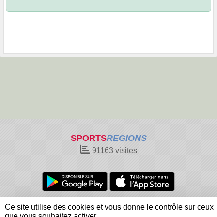
SPORTS
REGIONS
91163
visites
Charte cookies
Gestion des cookies
Ce site utilise des cookies et vous donne le contrôle sur ceux
Informations légales
Signaler un contenu inapproprié
que vous souhaitez activer