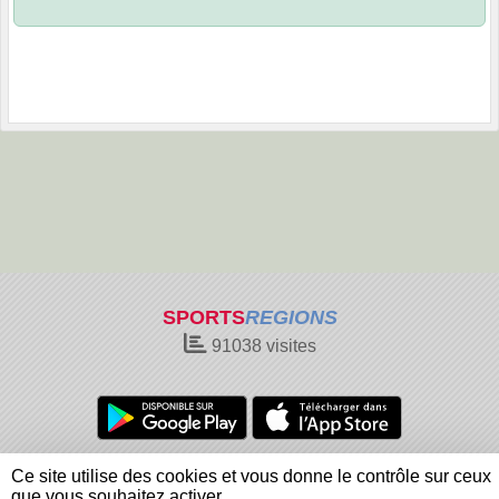
SPORTS
REGIONS
91038
visites
Charte cookies
Gestion des cookies
Ce site utilise des cookies et vous donne le contrôle sur ceux
Informations légales
Signaler un contenu inapproprié
que vous souhaitez activer