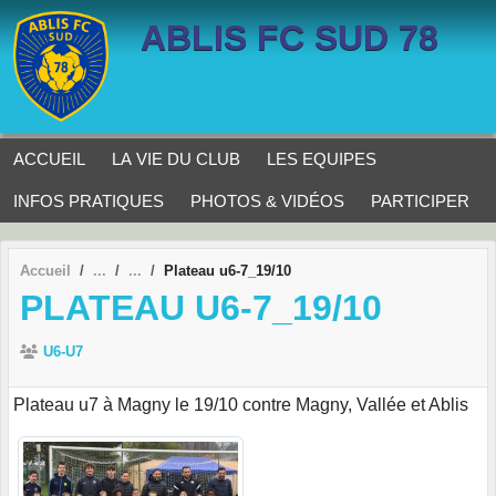
Panneau de gestion des cookies
ABLIS FC SUD 78
ACCUEIL
LA VIE DU CLUB
LES EQUIPES
INFOS PRATIQUES
PHOTOS & VIDÉOS
PARTICIPER
Accueil
Plateau u6-7_19/10
PLATEAU U6-7_19/10
U6-U7
Plateau u7 à Magny le 19/10 contre Magny, Vallée et Ablis