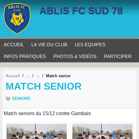
Panneau de gestion des cookies
ABLIS FC SUD 78
ACCUEIL
LA VIE DU CLUB
LES EQUIPES
INFOS PRATIQUES
PHOTOS & VIDÉOS
PARTICIPER
Accueil
Match senior
MATCH SENIOR
SENIORS
Match seniors du 15/12 contre Gambais