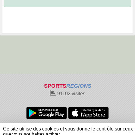
SPORTS
REGIONS
91102
visites
Charte cookies
Gestion des cookies
Ce site utilise des cookies et vous donne le contrôle sur ceux
Informations légales
Signaler un contenu inapproprié
que vous souhaitez activer