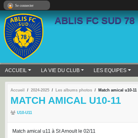
Panneau de gestion des cookies
Se connecter
ABLIS FC SUD 78
ACCUEIL
LA VIE DU CLUB
LES EQUIPES
Accueil
2024-2025
Les albums photos
Match amical u10-11
MATCH AMICAL U10-11
U10-U11
Match amical u11 à St Arnoult le 02/11