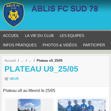
Panneau de gestion des cookies
ABLIS FC SUD 78
ACCUEIL
LA VIE DU CLUB
LES EQUIPES
INFOS PRATIQUES
PHOTOS & VIDÉOS
PARTICIPER
Accueil
Plateau u9_25/05
PLATEAU U9_25/05
U8-U9
Plateau u9 au Mesnil le 25/05