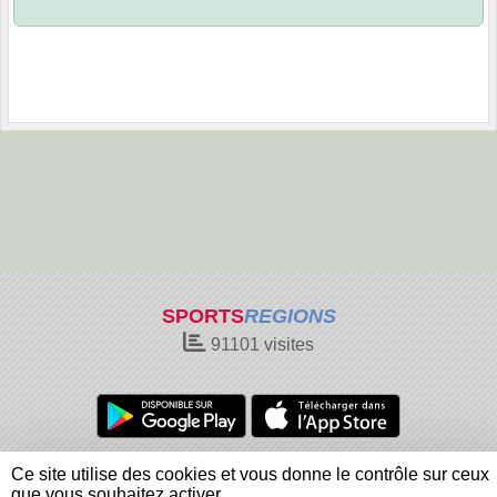
SPORTS
REGIONS
91101
visites
Charte cookies
Gestion des cookies
Ce site utilise des cookies et vous donne le contrôle sur ceux
Informations légales
Signaler un contenu inapproprié
que vous souhaitez activer