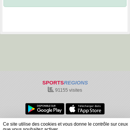
SPORTS
REGIONS
91155
visites
Charte cookies
Gestion des cookies
Ce site utilise des cookies et vous donne le contrôle sur ceux
Informations légales
Signaler un contenu inapproprié
que vous souhaitez activer