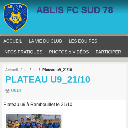
Panneau de gestion des cookies
ABLIS FC SUD 78
ACCUEIL
LA VIE DU CLUB
LES EQUIPES
INFOS PRATIQUES
PHOTOS & VIDÉOS
PARTICIPER
Accueil
Plateau u9_21/10
PLATEAU U9_21/10
U8-U9
Plateau u9 à Rambouillet le 21/10