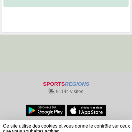
SPORTS
REGIONS
91144
visites
Charte cookies
Gestion des cookies
Ce site utilise des cookies et vous donne le contrôle sur ceux
Informations légales
Signaler un contenu inapproprié
que vous souhaitez activer