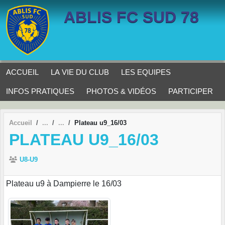
Panneau de gestion des cookies
ABLIS FC SUD 78
ACCUEIL
LA VIE DU CLUB
LES EQUIPES
INFOS PRATIQUES
PHOTOS & VIDÉOS
PARTICIPER
Accueil
Plateau u9_16/03
PLATEAU U9_16/03
U8-U9
Plateau u9 à Dampierre le 16/03