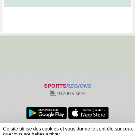
SPORTS
REGIONS
91290
visites
Charte cookies
Gestion des cookies
Ce site utilise des cookies et vous donne le contrôle sur ceux
Informations légales
Signaler un contenu inapproprié
que vous souhaitez activer