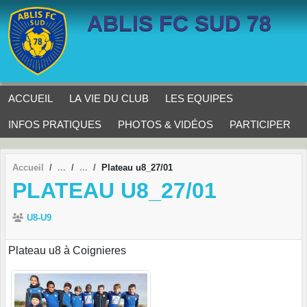
Panneau de gestion des cookies
ABLIS FC SUD 78
ACCUEIL
LA VIE DU CLUB
LES EQUIPES
INFOS PRATIQUES
PHOTOS & VIDÉOS
PARTICIPER
Accueil
Plateau u8_27/01
PLATEAU U8_27/01
U8-U9
Plateau u8 à Coignieres