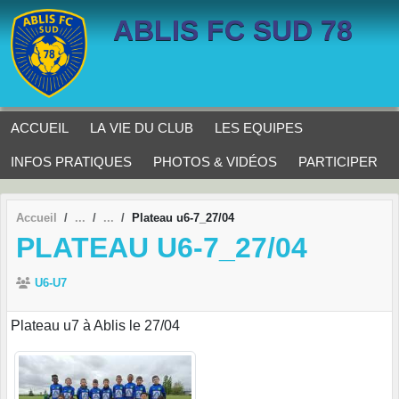
Panneau de gestion des cookies
ABLIS FC SUD 78
ACCUEIL
LA VIE DU CLUB
LES EQUIPES
INFOS PRATIQUES
PHOTOS & VIDÉOS
PARTICIPER
Accueil
Plateau u6-7_27/04
PLATEAU U6-7_27/04
U6-U7
Plateau u7 à Ablis le 27/04