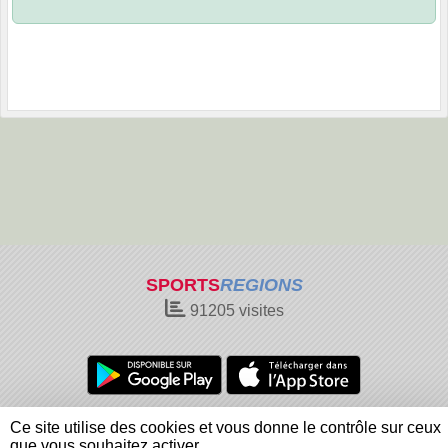
SPORTS
REGIONS
91205
visites
Charte cookies
Gestion des cookies
Ce site utilise des cookies et vous donne le contrôle sur ceux
Informations légales
Signaler un contenu inapproprié
que vous souhaitez activer