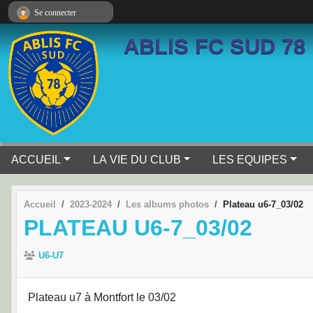
Panneau de gestion des cookies
Se connecter
ABLIS FC SUD 78
ACCUEIL
LA VIE DU CLUB
LES EQUIPES
Accueil
2023-2024
Les albums photos
Plateau u6-7_03/02
PLATEAU U6-7_03/02
U6-U7
Plateau u7 à Montfort le 03/02