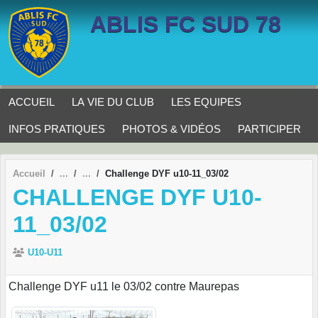
Panneau de gestion des cookies
ABLIS FC SUD 78
ACCUEIL
LA VIE DU CLUB
LES EQUIPES
INFOS PRATIQUES
PHOTOS & VIDÉOS
PARTICIPER
Accueil
Challenge DYF u10-11_03/02
CHALLENGE DYF U10-
11_03/02
U10-U11
Challenge DYF u11 le 03/02 contre Maurepas