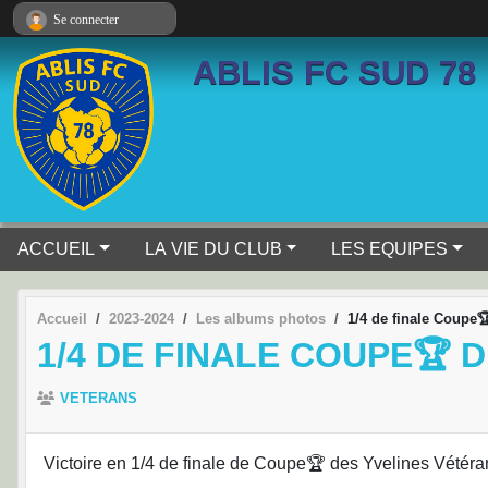
Panneau de gestion des cookies
Se connecter
ABLIS FC SUD 78
ACCUEIL
LA VIE DU CLUB
LES EQUIPES
Accueil
2023-2024
Les albums photos
1/4 de finale Coupe
1/4 DE FINALE COUPE🏆 
VETERANS
Victoire en 1/4 de finale de Coupe🏆 des Yvelines Vétéran