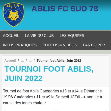
Panneau de gestion des cookies
ABLIS FC SUD 78
ACCUEIL
LA VIE DU CLUB
LES EQUIPES
INFOS PRATIQUES
PHOTOS & VIDÉOS
PARTICIPER
Accueil
Tournoi foot Ablis, Juin 2022
TOURNOI FOOT ABLIS,
JUIN 2022
Tournoi de foot Ablis Catégories u13 et u14 le Dimanche
19/06 Catégories u11 et u9 le Samedi 18/06 --> annulé à
cause des fortes chaleur