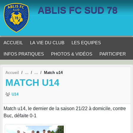
Panneau de gestion des cookies
ABLIS FC SUD 78
ACCUEIL
LA VIE DU CLUB
LES EQUIPES
INFOS PRATIQUES
PHOTOS & VIDÉOS
PARTICIPER
Accueil
Match u14
MATCH U14
U14
Match u14, le dernier de la saison 21/22 à domicile, contre
Buc, défaite 0-1