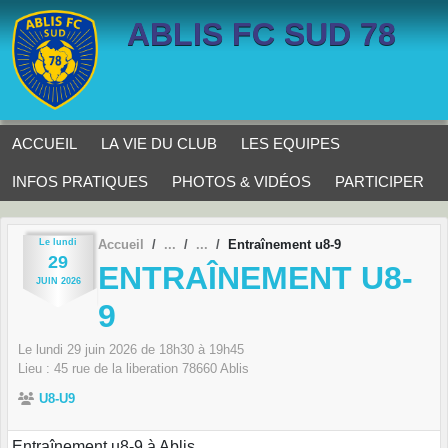
Panneau de gestion des cookies
ABLIS FC SUD 78
ACCUEIL
LA VIE DU CLUB
LES EQUIPES
INFOS PRATIQUES
PHOTOS & VIDÉOS
PARTICIPER
Le
lundi
Accueil
Entraînement u8-9
29
ENTRAÎNEMENT U8-
JUIN
2026
9
Le
lundi
29
juin
2026
de 18h30 à 19h45
Lieu :
45 rue de la liberation
78660
Ablis
U8-U9
Entraînement u8-9 à Ablis