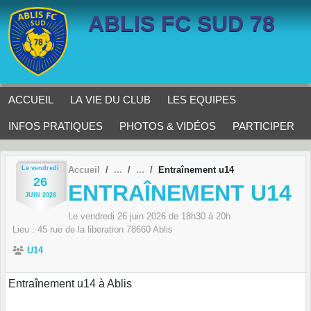
Panneau de gestion des cookies
ABLIS FC SUD 78
ACCUEIL
LA VIE DU CLUB
LES EQUIPES
INFOS PRATIQUES
PHOTOS & VIDÉOS
PARTICIPER
Le
vendredi
Accueil
Entraînement u14
26
ENTRAÎNEMENT U14
JUIN
2026
Le
vendredi
26
juin
2026
de 18h30 à 20h
Lieu :
45 rue de la liberation
78660
Ablis
U14
Entraînement u14 à Ablis