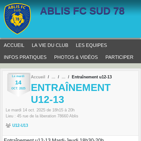
Panneau de gestion des cookies
ABLIS FC SUD 78
ACCUEIL
LA VIE DU CLUB
LES EQUIPES
INFOS PRATIQUES
PHOTOS & VIDÉOS
PARTICIPER
Le
mardi
Accueil
Entraînement u12-13
14
ENTRAÎNEMENT
OCT.
2025
U12-13
Le
mardi
14
oct.
2025
de 18h15 à 20h
Lieu :
45 rue de la liberation
78660
Ablis
U12-U13
Entraînement u12-13 Mardi-Jeudi 18h30-20h