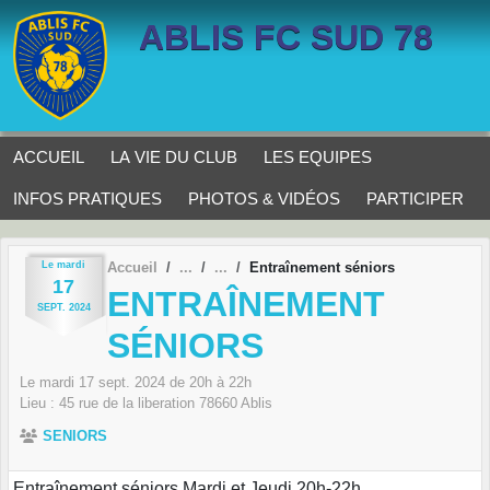
Panneau de gestion des cookies
ABLIS FC SUD 78
ACCUEIL
LA VIE DU CLUB
LES EQUIPES
INFOS PRATIQUES
PHOTOS & VIDÉOS
PARTICIPER
Le
mardi
Accueil
Entraînement séniors
17
ENTRAÎNEMENT
SEPT.
2024
SÉNIORS
Le
mardi
17
sept.
2024
de 20h à 22h
Lieu :
45 rue de la liberation
78660
Ablis
SENIORS
Entraînement séniors Mardi et Jeudi 20h-22h